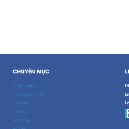
CHUYÊN MỤC
L
Công Nghiệp
Đi
Dịch Vụ Gia Đình
Em
Giáo Dục
Lê
Làm Đẹp
Sức Khoẻ
Vệ Sinh