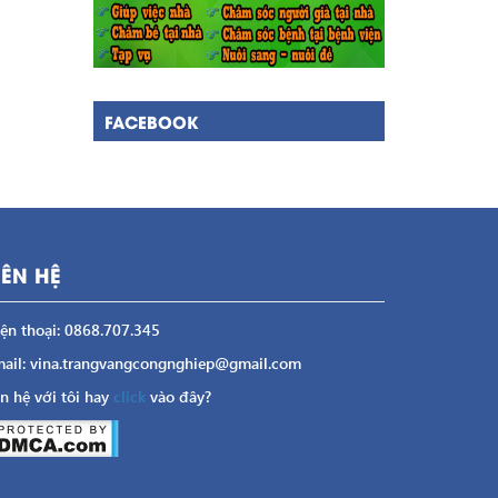
FACEBOOK
IÊN HỆ
ện thoại: 0868.707.345
ail: vina.trangvangcongnghiep@gmail.com
n hệ với tôi hay
click
vào đây?