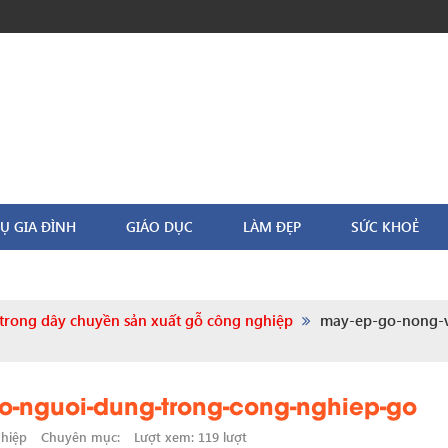
Ụ GIA ĐÌNH
GIÁO DỤC
LÀM ĐẸP
SỨC KHOẺ
ị trong dây chuyền sản xuất gỗ công nghiệp
may-ep-go-nong-v
o-nguoi-dung-trong-cong-nghiep-go
ghiệp
Chuyên mục:
Lượt xem: 119 lượt