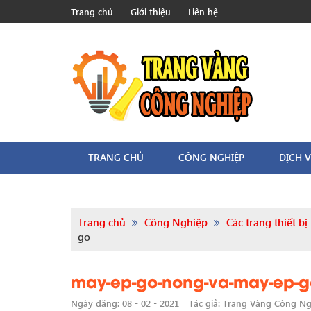
Trang chủ
Giới thiệu
Liên hệ
TRANG CHỦ
CÔNG NGHIỆP
DỊCH V
Trang chủ
Công Nghiệp
Các trang thiết b
go
may-ep-go-nong-va-may-ep-g
Ngày đăng: 08 - 02 - 2021
Tác giả: Trang Vàng Công N