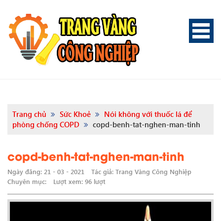
Trang chủ
Sức Khoẻ
Nói không với thuốc lá để
phòng chống COPD
copd-benh-tat-nghen-man-tinh
copd-benh-tat-nghen-man-tinh
Ngày đăng: 21 - 03 - 2021
Tác giả: Trang Vàng Công Nghiệp
Chuyên mục:
Lượt xem: 96 lượt