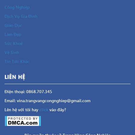
Công Nghiệp
Dịch Vụ Gia Đình
Giáo Dục
Làm Đẹp
Sức Khoẻ
Vệ Sinh
Tin Tức Khác
LIÊN HỆ
Điện thoại: 0868.707.345
Email: vina.trangvangcongnghiep@gmail.com
Lên hệ với tôi hay
click
vào đây?