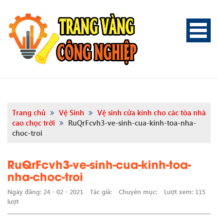
Trang chủ
Vệ Sinh
Vệ sinh cửa kính cho các tòa nhà
cao chọc trời
RuQrFcvh3-ve-sinh-cua-kinh-toa-nha-
choc-troi
RuQrFcvh3-ve-sinh-cua-kinh-toa-
nha-choc-troi
Ngày đăng: 24 - 02 - 2021
Tác giả:
Chuyên mục:
Lượt xem: 115
lượt