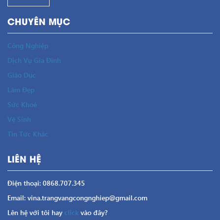
CHUYÊN MỤC
Công Nghiệp
Dịch Vụ Gia Đình
Giáo Dục
Làm Đẹp
Sức Khoẻ
Vệ Sinh
Tin Tức Khác
LIÊN HỆ
Điện thoại: 0868.707.345
Email: vina.trangvangcongnghiep@gmail.com
Lên hệ với tôi hay
click
vào đây?