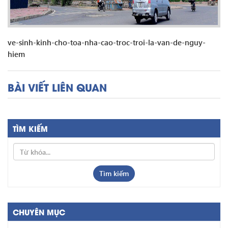
ve-sinh-kinh-cho-toa-nha-cao-troc-troi-la-van-de-nguy-
hiem
BÀI VIẾT LIÊN QUAN
TÌM KIẾM
Tìm kiếm
CHUYÊN MỤC