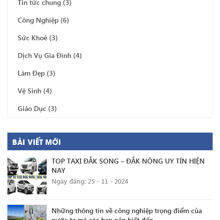
Tin tức chung
(3)
Công Nghiệp
(6)
Sức Khoẻ
(3)
Dịch Vụ Gia Đình
(4)
Làm Đẹp
(3)
Vệ Sinh
(4)
Giáo Dục
(3)
BÀI VIẾT MỚI
TOP TAXI ĐẮK SONG – ĐẮK NÔNG UY TÍN HIỆN
NAY
Ngày đăng: 25 - 11 - 2024
Những thông tin về công nghiệp trọng điểm của
nước ta mà các bạn nên biết đến