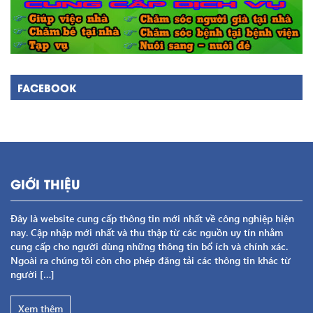
FACEBOOK
GIỚI THIỆU
Đây là website cung cấp thông tin mới nhất về công nghiệp hiện
nay. Cập nhập mới nhất và thu thập từ các nguồn uy tín nhằm
cung cấp cho người dùng những thông tin bổ ích và chính xác.
Ngoài ra chúng tôi còn cho phép đăng tải các thông tin khác từ
người […]
Xem thêm