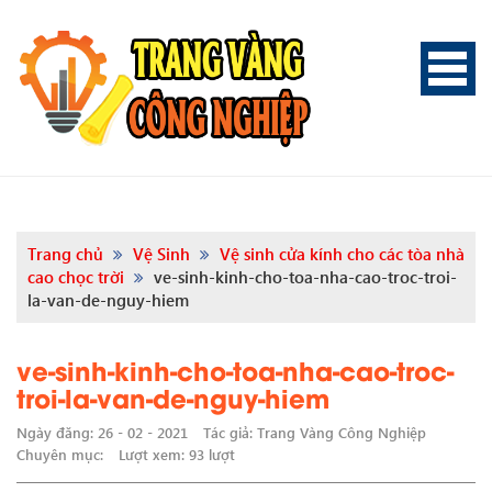
Trang chủ
Vệ Sinh
Vệ sinh cửa kính cho các tòa nhà
cao chọc trời
ve-sinh-kinh-cho-toa-nha-cao-troc-troi-
la-van-de-nguy-hiem
ve-sinh-kinh-cho-toa-nha-cao-troc-
troi-la-van-de-nguy-hiem
Ngày đăng: 26 - 02 - 2021
Tác giả: Trang Vàng Công Nghiệp
Chuyên mục:
Lượt xem: 93 lượt